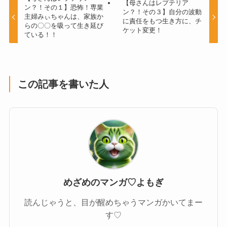
【母さんはレプテリア
ン？！その１】恐怖！専業
ン？！その３】自分の波動
主婦みぃちゃんは、家族か
に責任をもつ生き方に、チ
らの〇〇を吸って生き延び
ケット変更！
ている！！
この記事を書いた人
めざめのマンガ♡よもぎ
読んじゃうと、目が醒めちゃうマンガかいてまー
す♡