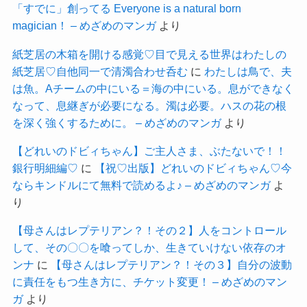
「すでに」創ってる Everyone is a natural born
magician！ – めざめのマンガ
より
紙芝居の木箱を開ける感覚♡目で見える世界はわたしの
紙芝居♡自他同一で清濁合わせ呑む
に
わたしは鳥で、夫
は魚。Aチームの中にいる＝海の中にいる。息ができなく
なって、息継ぎが必要になる。濁は必要。ハスの花の根
を深く強くするために。 – めざめのマンガ
より
【どれいのドビィちゃん】ご主人さま、ぶたないで！！
銀行明細編♡
に
【祝♡出版】どれいのドビィちゃん♡今
ならキンドルにて無料で読めるよ♪ – めざめのマンガ
よ
り
【母さんはレプテリアン？！その２】人をコントロール
して、その〇〇を喰ってしか、生きていけない依存のオ
ンナ
に
【母さんはレプテリアン？！その３】自分の波動
に責任をもつ生き方に、チケット変更！ – めざめのマン
ガ
より