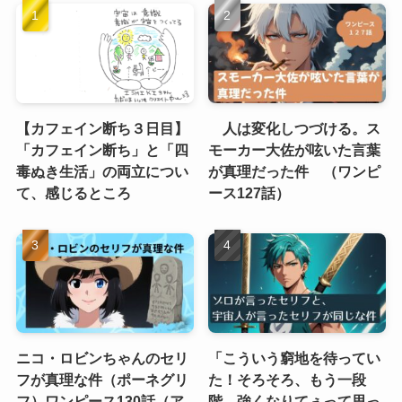
【カフェイン断ち３日目】
人は変化しつづける。ス
「カフェイン断ち」と「四
モーカー大佐が呟いた言葉
毒ぬき生活」の両立につい
が真理だった件 （ワンピ
て、感じるところ
ース127話）
ニコ・ロビンちゃんのセリ
「こういう窮地を待ってい
フが真理な件（ポーネグリ
た！そろそろ、もう一段
フ）ワンピース130話（ア
階、強くなりてぇって思っ