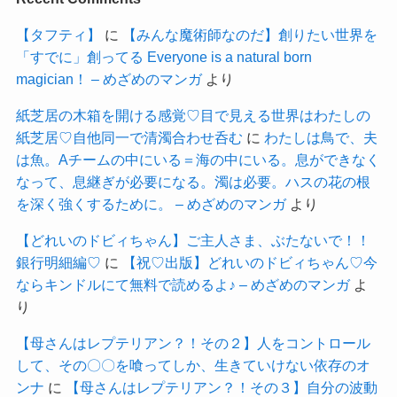
【タフティ】
に
【みんな魔術師なのだ】創りたい世界を
「すでに」創ってる Everyone is a natural born
magician！ – めざめのマンガ
より
紙芝居の木箱を開ける感覚♡目で見える世界はわたしの
紙芝居♡自他同一で清濁合わせ呑む
に
わたしは鳥で、夫
は魚。Aチームの中にいる＝海の中にいる。息ができなく
なって、息継ぎが必要になる。濁は必要。ハスの花の根
を深く強くするために。 – めざめのマンガ
より
【どれいのドビィちゃん】ご主人さま、ぶたないで！！
銀行明細編♡
に
【祝♡出版】どれいのドビィちゃん♡今
ならキンドルにて無料で読めるよ♪ – めざめのマンガ
よ
り
【母さんはレプテリアン？！その２】人をコントロール
して、その〇〇を喰ってしか、生きていけない依存のオ
ンナ
に
【母さんはレプテリアン？！その３】自分の波動