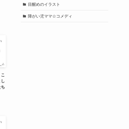
目醒めのイラスト
障がい児ママ☆コメディ
、こ
とし
たち