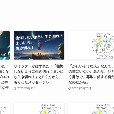
いた！
リミッターがはずれた！「後悔
「かわいそうな人」なんて
強くな
しないように生き切れ！まいに
の世にいない。みんな、ひ
ゾロの
ち生き切れ！」とFくんから、
く勇敢で、尊敬に値する魂
）と宇
もらったメッセージ♡
なのだから。
じな件
2025年5月21日
2025年5月20日