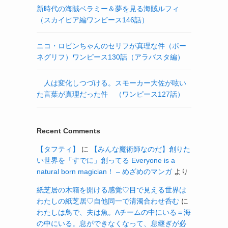
新時代の海賊ベラミー＆夢を見る海賊ルフィ
（スカイピア編ワンピース146話）
ニコ・ロビンちゃんのセリフが真理な件（ポー
ネグリフ）ワンピース130話（アラバスタ編）
人は変化しつづける。スモーカー大佐が呟い
た言葉が真理だった件 （ワンピース127話）
Recent Comments
【タフティ】
に
【みんな魔術師なのだ】創りた
い世界を「すでに」創ってる Everyone is a
natural born magician！ – めざめのマンガ
より
紙芝居の木箱を開ける感覚♡目で見える世界は
わたしの紙芝居♡自他同一で清濁合わせ呑む
に
わたしは鳥で、夫は魚。Aチームの中にいる＝海
の中にいる。息ができなくなって、息継ぎが必