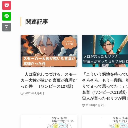
関連記事
人は変化しつづける。スモー
「こういう窮地を待って
カー大佐が呟いた言葉が真理だ
そろそろ、もう一段階、
った件 （ワンピース127話）
りてぇって思ってた！」
名言（ワンピース118話
2026年1月4日
宙人が言ったセリフが同
2026年1月2日