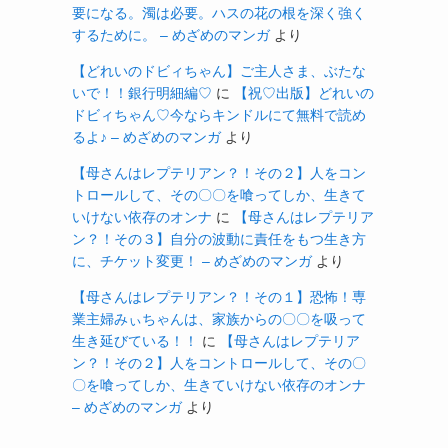
要になる。濁は必要。ハスの花の根を深く強く
するために。 – めざめのマンガ
より
【どれいのドビィちゃん】ご主人さま、ぶたな
いで！！銀行明細編♡
に
【祝♡出版】どれいの
ドビィちゃん♡今ならキンドルにて無料で読め
るよ♪ – めざめのマンガ
より
【母さんはレプテリアン？！その２】人をコン
トロールして、その〇〇を喰ってしか、生きて
いけない依存のオンナ
に
【母さんはレプテリア
ン？！その３】自分の波動に責任をもつ生き方
に、チケット変更！ – めざめのマンガ
より
【母さんはレプテリアン？！その１】恐怖！専
業主婦みぃちゃんは、家族からの〇〇を吸って
生き延びている！！
に
【母さんはレプテリア
ン？！その２】人をコントロールして、その〇
〇を喰ってしか、生きていけない依存のオンナ
– めざめのマンガ
より