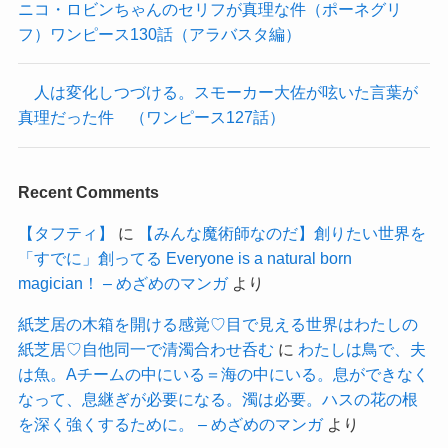
ニコ・ロビンちゃんのセリフが真理な件（ポーネグリ
フ）ワンピース130話（アラバスタ編）
人は変化しつづける。スモーカー大佐が呟いた言葉が
真理だった件 （ワンピース127話）
Recent Comments
【タフティ】
に
【みんな魔術師なのだ】創りたい世界を
「すでに」創ってる Everyone is a natural born
magician！ – めざめのマンガ
より
紙芝居の木箱を開ける感覚♡目で見える世界はわたしの
紙芝居♡自他同一で清濁合わせ呑む
に
わたしは鳥で、夫
は魚。Aチームの中にいる＝海の中にいる。息ができなく
なって、息継ぎが必要になる。濁は必要。ハスの花の根
を深く強くするために。 – めざめのマンガ
より