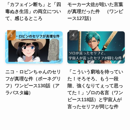
「カフェイン断ち」と「四
モーカー大佐が呟いた言葉
毒ぬき生活」の両立につい
が真理だった件 （ワンピ
て、感じるところ
ース127話）
ニコ・ロビンちゃんのセリ
「こういう窮地を待ってい
フが真理な件（ポーネグリ
た！そろそろ、もう一段
フ）ワンピース130話（ア
階、強くなりてぇって思っ
ラバスタ編）
てた！」ゾロの名言（ワン
ピース118話）と宇宙人が
言ったセリフが同じな件