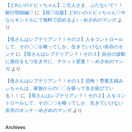
【どれいのドビィちゃん】ご主人さま、ぶたないで！！
銀行明細編♡
に
【祝♡出版】どれいのドビィちゃん♡今
ならキンドルにて無料で読めるよ♪ – めざめのマンガ
よ
り
【母さんはレプテリアン？！その２】人をコントロール
して、その〇〇を喰ってしか、生きていけない依存のオ
ンナ
に
【母さんはレプテリアン？！その３】自分の波動
に責任をもつ生き方に、チケット変更！ – めざめのマン
ガ
より
【母さんはレプテリアン？！その１】恐怖！専業主婦み
ぃちゃんは、家族からの〇〇を吸って生き延びてい
る！！
に
【母さんはレプテリアン？！その２】人をコン
トロールして、その〇〇を喰ってしか、生きていけない
依存のオンナ – めざめのマンガ
より
Archives