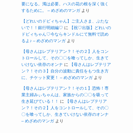
要になる。濁は必要。ハスの花の根を深く強く
するために。 – めざめのマンガ
より
【どれいのドビィちゃん】ご主人さま、ぶたな
いで！！銀行明細編♡
に
【祝♡出版】どれいの
ドビィちゃん♡今ならキンドルにて無料で読め
るよ♪ – めざめのマンガ
より
【母さんはレプテリアン？！その２】人をコン
トロールして、その〇〇を喰ってしか、生きて
いけない依存のオンナ
に
【母さんはレプテリア
ン？！その３】自分の波動に責任をもつ生き方
に、チケット変更！ – めざめのマンガ
より
【母さんはレプテリアン？！その１】恐怖！専
業主婦みぃちゃんは、家族からの〇〇を吸って
生き延びている！！
に
【母さんはレプテリア
ン？！その２】人をコントロールして、その〇
〇を喰ってしか、生きていけない依存のオンナ
– めざめのマンガ
より