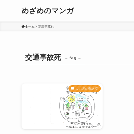
めざめのマンガ
ホーム
交通事故死
交通事故死
– tag –
よもぎの呟き♡