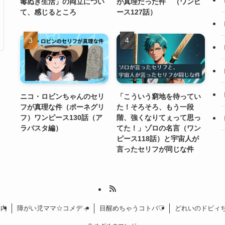
毒ぬき生活」の両立につい
が真理だった件 （ワンピ
て、感じるところ
ース127話）
ニコ・ロビンちゃんのセリ
「こういう窮地を待ってい
フが真理な件（ポーネグリ
た！そろそろ、もう一段
フ）ワンピース130話（ア
階、強くなりてぇって思っ
ラバスタ編）
てた！」ゾロの名言（ワン
ピース118話）と宇宙人が
言ったセリフが同じな件
案内
障がい児ママ☆コメディ
目醒めちゃうコトバ♡
どれいのドビィ