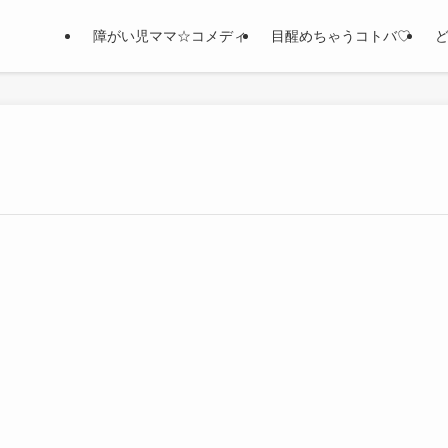
障がい児ママ☆コメディ
目醒めちゃうコトバ♡