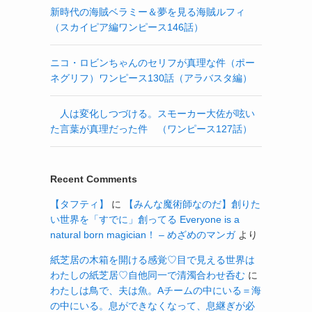
新時代の海賊ベラミー＆夢を見る海賊ルフィ
（スカイピア編ワンピース146話）
ニコ・ロビンちゃんのセリフが真理な件（ポー
ネグリフ）ワンピース130話（アラバスタ編）
人は変化しつづける。スモーカー大佐が呟い
た言葉が真理だった件 （ワンピース127話）
Recent Comments
【タフティ】
に
【みんな魔術師なのだ】創りた
い世界を「すでに」創ってる Everyone is a
natural born magician！ – めざめのマンガ
より
紙芝居の木箱を開ける感覚♡目で見える世界は
わたしの紙芝居♡自他同一で清濁合わせ呑む
に
わたしは鳥で、夫は魚。Aチームの中にいる＝海
の中にいる。息ができなくなって、息継ぎが必