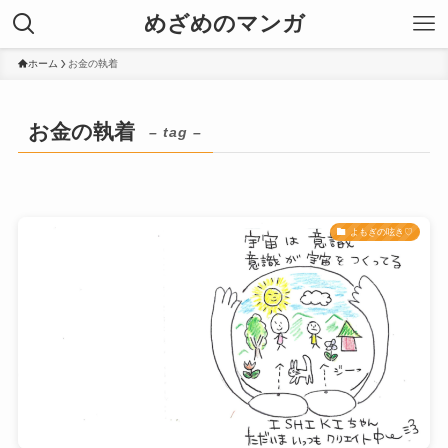
めざめのマンガ
ホーム
お金の執着
お金の執着
– tag –
よもぎの呟き♡