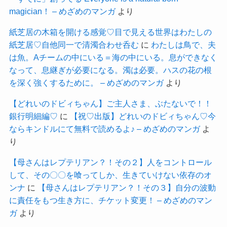
magician！ – めざめのマンガ
より
紙芝居の木箱を開ける感覚♡目で見える世界はわたしの
紙芝居♡自他同一で清濁合わせ呑む
に
わたしは鳥で、夫
は魚。Aチームの中にいる＝海の中にいる。息ができなく
なって、息継ぎが必要になる。濁は必要。ハスの花の根
を深く強くするために。 – めざめのマンガ
より
【どれいのドビィちゃん】ご主人さま、ぶたないで！！
銀行明細編♡
に
【祝♡出版】どれいのドビィちゃん♡今
ならキンドルにて無料で読めるよ♪ – めざめのマンガ
よ
り
【母さんはレプテリアン？！その２】人をコントロール
して、その〇〇を喰ってしか、生きていけない依存のオ
ンナ
に
【母さんはレプテリアン？！その３】自分の波動
に責任をもつ生き方に、チケット変更！ – めざめのマン
ガ
より